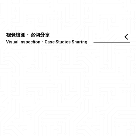
視覺檢測．案例分享
Visual Inspection．Case Studies Sharing