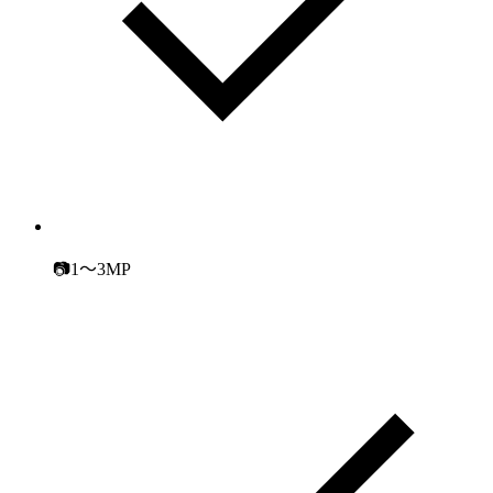
📷1～3MP