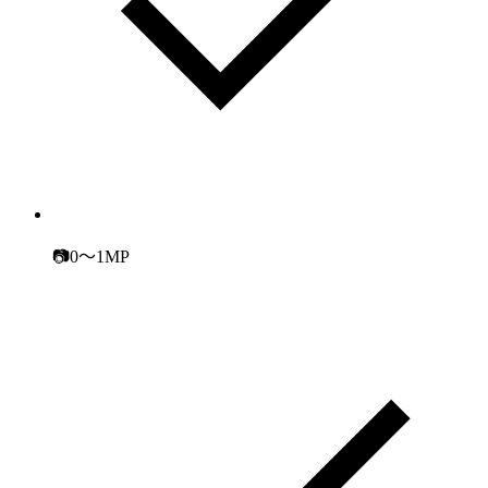
📷0～1MP