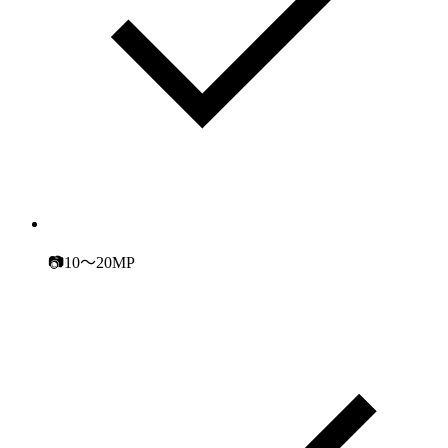
📷10～20MP