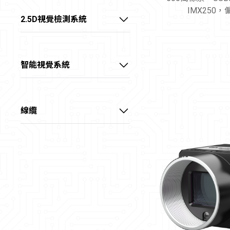
大靶面 FA鏡頭
IMX250，
底部背光源
Camera Link介面擷取卡
2.5D視覺檢測系統
外置同軸光源
CoaXPress介面擷取卡
線陣2.5D視覺偵測系統
環形無影光源
X over Fiber介面擷取卡
智能視覺系統
環形光源
智能視覺處理卡
球積分光源
智能視覺控制器
線纜
三色碗光源
電源供應器
數字光源控制器
電源I/O線
大功率光纖冷光源
數據線