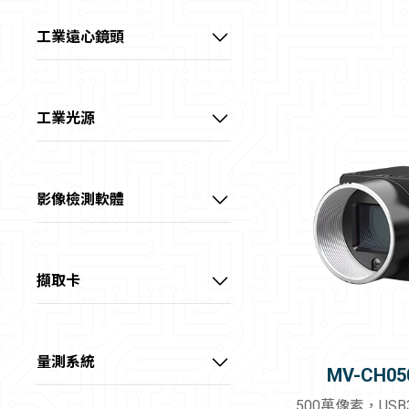
1/1.8" 5MP M12鏡頭
工業遠心鏡頭
1/1.8" 6MP FA鏡頭
視清 – 1/1.8" 高性能遠心鏡頭
1/1.8" 10MP FA鏡頭
視清 – 2/3" 高性能遠心鏡頭
工業光源
2/3" 5MP FA鏡頭
視清 – 1.1" 高性能遠心鏡頭
光源客製區
2/3" 8MP FA鏡頭
視清 – 大畫素高性能遠心鏡頭
點光源
影像檢測軟體
1.1" 12MP FA鏡頭 (KF)
視清 – 大畫素高精度遠心鏡頭
集射光源
VisionMaster
1.1" 12MP FA鏡頭(KF-E)
視清 – 特殊鏡頭
條形光源
擷取卡
1.2" 25MP FA鏡頭
線光源
USB3.0介面擷取卡
1.2" 25MP 抗振FA鏡頭
四面可調光源
GigE介面擷取卡
量測系統
MV-CH05
半畫幅 FA鏡頭
方形無影光源
10GigE介面擷取卡
顯微系統
500萬像素，USB