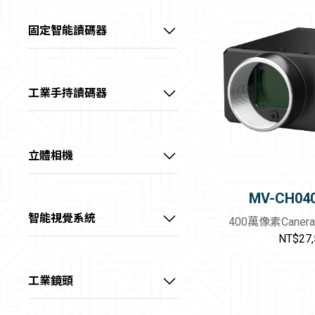
60～100 fps
全部
📷20～40MP
📷彩色
價格範圍
中高畫素CH系列工業相機
中高階系列智能相機
>100 fps
固定智能讀碼器
GigE
📷>40MP
📷近紅外
0~40 kHz
－
線陣型CL系列工業相機
高階系列AI智能相機
超小型AI智能讀碼器
10GigE
📷2～4K
📷短波紅外
40~60 kHz
USB3.0
📷8K
板級型CB系列工業相機
全能型AI智能相機
高性價AI智能讀碼器
📷長波紅外
查詢
＞60 kHz
工業手持讀碼器
Camera Link
📷>8K
💡紅光
長波紅外CI系列工業相機
高階大畫素AI智能讀碼器
超耐用型工業手持讀碼器
CoaXPress
1/1.8"
重設
💡綠光
超高速XoF系列工業相機
X Over Fiber
2/3"
高階物流AI智能讀碼器
耐用型工業手持讀碼器
💡藍光
立體相機
1.1"
💡白光
三代CT系列工業相機
線陣型物流AI讀碼器
通用型工業手持讀碼器
3D雷射輪廓傳感器
1.2"
MV-CH04
💡黃光
IDS物流讀碼器
緊湊型工業手持讀碼器
雷射振鏡立體相機
Full Frame (35mm)
智能視覺系統
💡紅外光
400萬像素Caner
大畫素
NT$27,
RGB-D智慧立體相機
💡紫外光
線雷射立體相機
工業鏡頭
視清 – FA鏡頭