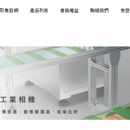
形象官網
產品列表
會員權益
聯絡我們
免登
工業相機
智能相機
固定智能讀碼器
工業手持讀碼器
立體相機
智能視覺系統
工業鏡頭
工業遠心鏡頭
工業光源
影像檢測軟體