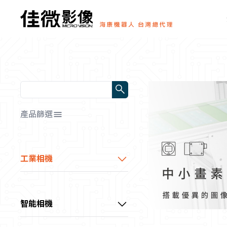
產品篩選
解析度/靶面尺寸
全部
工業相機
幀率/行頻
📷0～1MP
HDMI顯微相機
全部
📷1～3MP
顏色/光源顏色
0～10 fps
中小畫素CS系列工業相機
📷3～10MP
智能相機
全部
10～60 fps
傳輸方式
📷10～20MP
通用型CU系列工業相機
超小型智能相機
📷黑白