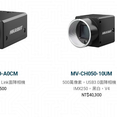
擷取卡
量測系統
2.5D視覺檢測系統
智能視覺系統
線纜
0-A0CM
MV-CH050-10UM
a Link面陣相機
500萬像素，USB3.0面陣相
500
IMX250，黑白，V4
NT$40,300
加入購物車
加入購