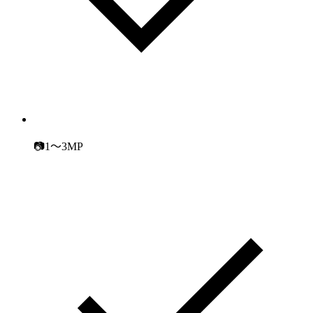
📷1～3MP