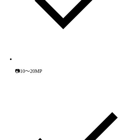
📷10～20MP