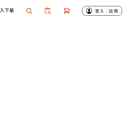
入下單
/
登入
註冊