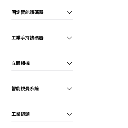
60～100 fps
全部
📷20～40MP
📷彩色
價格範圍
中高畫素CH系列工業相機
中高階系列智能相機
>100 fps
固定智能讀碼器
GigE
📷>40MP
📷近紅外
0~40 kHz
－
線陣型CL系列工業相機
高階系列AI智能相機
超小型AI智能讀碼器
10GigE
📷2～4K
📷短波紅外
40~60 kHz
USB3.0
📷8K
板級型CB系列工業相機
全能型AI智能相機
高性價AI智能讀碼器
📷長波紅外
查詢
＞60 kHz
工業手持讀碼器
Camera Link
📷>8K
💡紅光
長波紅外CI系列工業相機
高階大畫素AI智能讀碼器
超耐用型工業手持讀碼器
CoaXPress
1/1.8"
重設
💡綠光
超高速XoF系列工業相機
X Over Fiber
2/3"
高階物流AI智能讀碼器
耐用型工業手持讀碼器
💡藍光
立體相機
1.1"
💡白光
三代CT系列工業相機
線陣型物流AI讀碼器
通用型工業手持讀碼器
3D雷射輪廓傳感器
1.2"
💡黃光
IDS物流讀碼器
緊湊型工業手持讀碼器
雷射振鏡立體相機
Full Frame (35mm)
智能視覺系統
💡紅外光
大畫素
RGB-D智慧立體相機
💡紫外光
線雷射立體相機
工業鏡頭
視清 – FA鏡頭