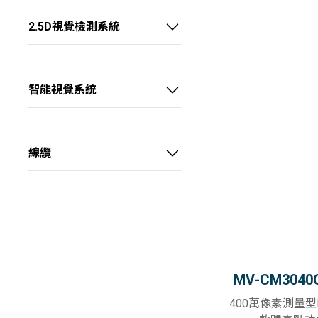
大靶面 FA鏡頭
底部背光源
Camera Link介面擷取卡
2.5D視覺檢測系統
外置同軸光源
CoaXPress介面擷取卡
線陣2.5D視覺偵測系統
環形無影光源
X over Fiber介面擷取卡
智能視覺系統
環形光源
智能視覺處理卡
球積分光源
智能視覺控制器
線纜
三色碗光源
電源供應器
數字光源控制器
電源I/O線
大功率光纖冷光源
數據線
MV-CM3040
400萬像素測量型