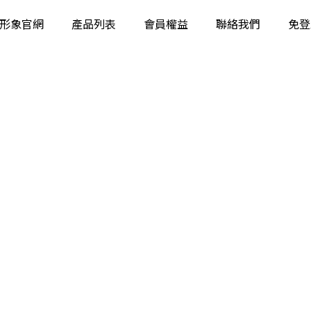
形象官網
產品列表
會員權益
聯絡我們
免登
工業相機
智能相機
固定智能讀碼器
工業手持讀碼器
立體相機
智能視覺系統
工業鏡頭
工業遠心鏡頭
工業光源
影像檢測軟體