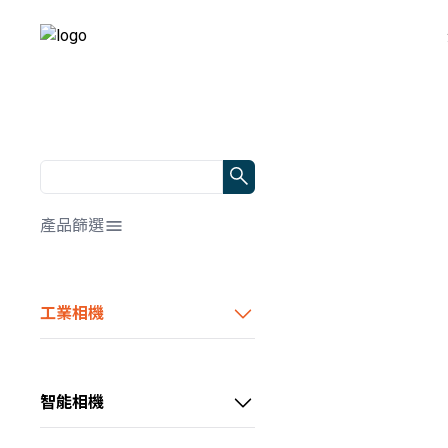
產品篩選
解析度/靶面尺寸
全部
工業相機
幀率/行頻
📷0～1MP
HDMI顯微相機
全部
📷1～3MP
顏色/光源顏色
0～10 fps
中小畫素CS系列工業相機
📷3～10MP
智能相機
全部
10～60 fps
傳輸方式
📷10～20MP
通用型CU系列工業相機
超小型智能相機
📷黑白