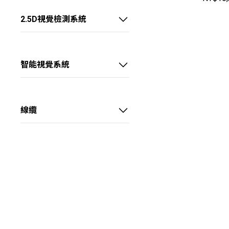
大靶面 FA鏡頭
底部背光源
Camera Link介面擷取卡
2.5D視覺檢測系統
外置同軸光源
CoaXPress介面擷取卡
線陣2.5D視覺偵測系統
環形無影光源
X over Fiber介面擷取卡
智能視覺系統
環形光源
智能視覺處理卡
球積分光源
智能視覺控制器
線纜
三色碗光源
電源供應器
數字光源控制器
電源I/O線
大功率光纖冷光源
數據線