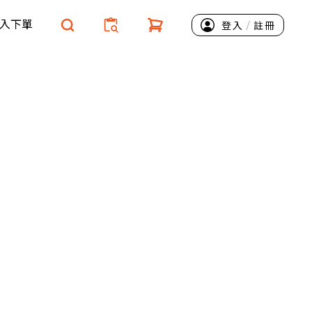
入下單
/
登入
註冊