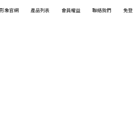
形象官網
產品列表
會員權益
聯絡我們
免登
工業相機
智能相機
固定智能讀碼器
工業手持讀碼器
立體相機
智能視覺系統
工業鏡頭
工業遠心鏡頭
工業光源
影像檢測軟體