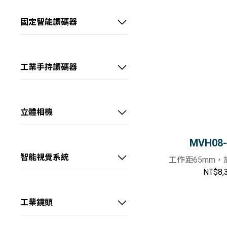
60～100 fps
全部
📷20～40MP
📷彩色
價格範圍
中高畫素CH系列工業相機
中高階系列智能相機
>100 fps
固定智能讀碼器
GigE
📷>40MP
📷近紅外
0~40 kHz
－
線陣型CL系列工業相機
高階系列AI智能相機
超小型AI智能讀碼器
10GigE
📷2～4K
📷短波紅外
40~60 kHz
USB3.0
📷8K
板級型CB系列工業相機
全能型AI智能相機
高性價AI智能讀碼器
📷長波紅外
查詢
＞60 kHz
工業手持讀碼器
Camera Link
📷>8K
💡紅光
長波紅外CI系列工業相機
高階大畫素AI智能讀碼器
超耐用型工業手持讀碼器
CoaXPress
1/1.8"
重設
💡綠光
超高速XoF系列工業相機
X Over Fiber
2/3"
高階物流AI智能讀碼器
耐用型工業手持讀碼器
💡藍光
立體相機
1.1"
💡白光
三代CT系列工業相機
線陣型物流AI讀碼器
通用型工業手持讀碼器
3D雷射輪廓傳感器
1.2"
MVH08-
💡黃光
IDS物流讀碼器
緊湊型工業手持讀碼器
雷射振鏡立體相機
Full Frame (35mm)
智能視覺系統
💡紅外光
工作距65mm，放
大畫素
NT$8,
RGB-D智慧立體相機
💡紫外光
線雷射立體相機
工業鏡頭
視清 – FA鏡頭