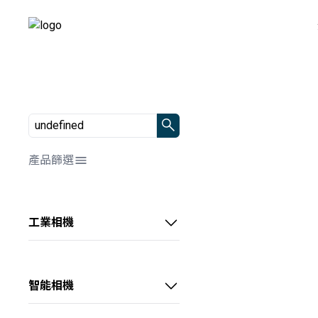
產品篩選
解析度/靶面尺寸
全部
工業相機
幀率/行頻
📷0～1MP
HDMI顯微相機
全部
📷1～3MP
顏色/光源顏色
0～10 fps
中小畫素CS系列工業相機
📷3～10MP
智能相機
全部
10～60 fps
傳輸方式
📷10～20MP
通用型CU系列工業相機
超小型智能相機
📷黑白