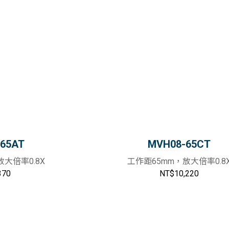
擷取卡
量測系統
2.5D視覺檢測系統
智能視覺系統
線纜
65AT
MVH08-65CT
大倍率0.8X
工作距65mm，放大倍率0.8
370
NT$10,220
加入購物車
加入購