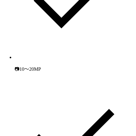
📷10～20MP