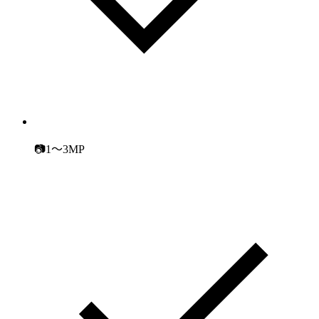
📷1～3MP