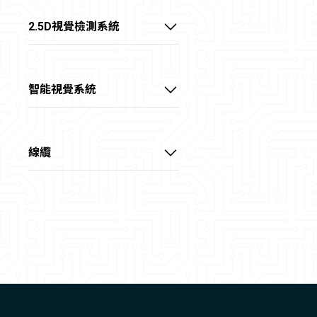
大靶面 FA鏡頭
底部背光源
Camera Link介面擷取卡
2.5D視覺檢測系統
外置同軸光源
CoaXPress介面擷取卡
線陣2.5D視覺偵測系統
環形無影光源
X over Fiber介面擷取卡
智能視覺系統
環形光源
智能視覺處理卡
球積分光源
智能視覺控制器
線纜
三色碗光源
電源供應器
數字光源控制器
電源I/O線
大功率光纖冷光源
數據線