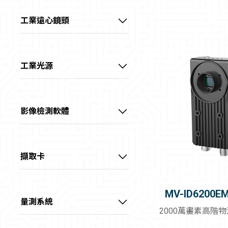
1/1.8" 5MP M12鏡頭
工業遠心鏡頭
1/1.8" 6MP FA鏡頭
視清 – 1/1.8" 高性能遠心鏡頭
1/1.8" 10MP FA鏡頭
視清 – 2/3" 高性能遠心鏡頭
工業光源
2/3" 5MP FA鏡頭
視清 – 1.1" 高性能遠心鏡頭
光源客製區
2/3" 8MP FA鏡頭
視清 – 大畫素高性能遠心鏡頭
點光源
影像檢測軟體
1.1" 12MP FA鏡頭 (KF)
視清 – 大畫素高精度遠心鏡頭
集射光源
VisionMaster
1.1" 12MP FA鏡頭(KF-E)
視清 – 特殊鏡頭
條形光源
擷取卡
1.2" 25MP FA鏡頭
線光源
USB3.0介面擷取卡
MV-ID6200E
1.2" 25MP 抗振FA鏡頭
四面可調光源
GigE介面擷取卡
量測系統
2000萬畫素高階
半畫幅 FA鏡頭
方形無影光源
10GigE介面擷取卡
顯微系統