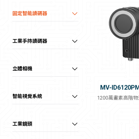
60～100 fps
全部
📷20～40MP
📷彩色
價格範圍
中高畫素CH系列工業相機
中高階系列智能相機
>100 fps
固定智能讀碼器
GigE
📷>40MP
📷近紅外
0~40 kHz
－
線陣型CL系列工業相機
高階系列AI智能相機
超小型AI智能讀碼器
10GigE
📷2～4K
📷短波紅外
40~60 kHz
USB3.0
📷8K
板級型CB系列工業相機
全能型AI智能相機
高性價AI智能讀碼器
📷長波紅外
查詢
＞60 kHz
工業手持讀碼器
Camera Link
📷>8K
💡紅光
長波紅外CI系列工業相機
高階大畫素AI智能讀碼器
超耐用型工業手持讀碼器
CoaXPress
1/1.8"
重設
💡綠光
超高速XoF系列工業相機
X Over Fiber
2/3"
高階物流AI智能讀碼器
耐用型工業手持讀碼器
💡藍光
立體相機
1.1"
💡白光
三代CT系列工業相機
線陣型物流AI讀碼器
通用型工業手持讀碼器
3D雷射輪廓傳感器
1.2"
MV-ID6120P
💡黃光
IDS物流讀碼器
緊湊型工業手持讀碼器
雷射振鏡立體相機
Full Frame (35mm)
智能視覺系統
💡紅外光
1200萬畫素高階
大畫素
RGB-D智慧立體相機
💡紫外光
線雷射立體相機
工業鏡頭
視清 – FA鏡頭