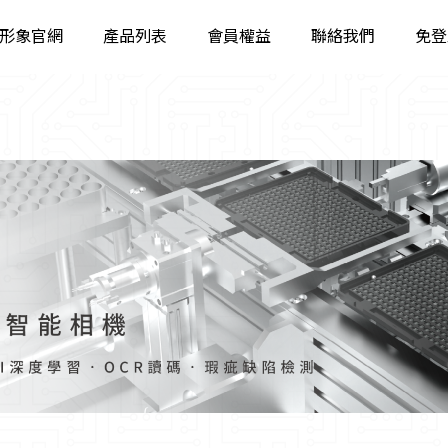
形象官網
產品列表
會員權益
聯絡我們
免登
工業相機
智能相機
固定智能讀碼器
工業手持讀碼器
立體相機
智能視覺系統
工業鏡頭
工業遠心鏡頭
工業光源
影像檢測軟體