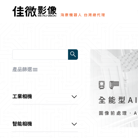
產品篩選
解析度/靶面尺寸
全部
工業相機
幀率/行頻
📷0～1MP
HDMI顯微相機
全部
📷1～3MP
顏色/光源顏色
0～10 fps
中小畫素CS系列工業相機
📷3～10MP
智能相機
全部
10～60 fps
傳輸方式
📷10～20MP
通用型CU系列工業相機
超小型智能相機
📷黑白