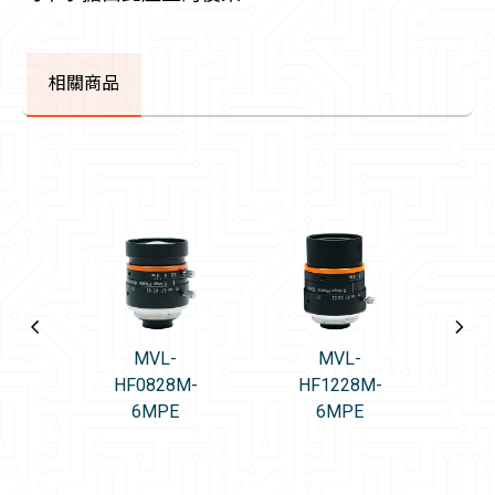
相關商品
MVL-
MVL-
HF0828M-
HF1228M-
H
6MPE
6MPE