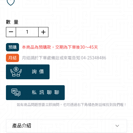
數量
remove
add
1
預購
本商品為預購款，交期為下單後30～45天
月結
月結請於下單處備註或來電告知 04-25348486
詢價
私訊聊聊
如有商品問題想要立即詢問，也可透過右下角橘色對話框找到我們喔！
產品介紹