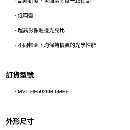
·
高解析度，畫面清晰度一致性高
·
低畸變
·
超高影像週邊光亮比
·
不同物距下均保持優異的光學性能
訂貨型號
·
MVL-HF5028M-6MPE
外形尺寸